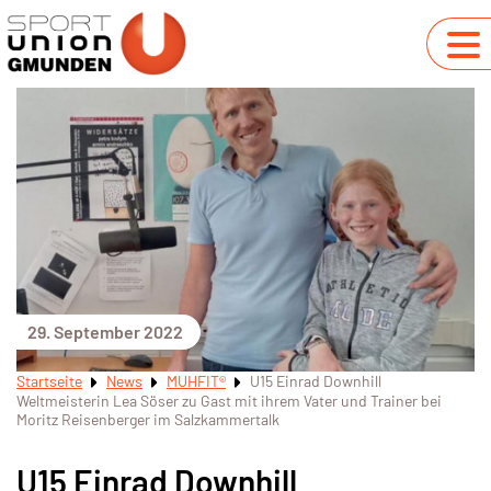
29. September 2022
Startseite
News
MUHFIT®
U15 Einrad Downhill
Weltmeisterin Lea Söser zu Gast mit ihrem Vater und Trainer bei
Moritz Reisenberger im Salzkammertalk
U15 Einrad Downhill