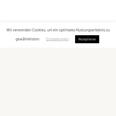
Wir verwenden Cookies, um ein optimales Nutzungserlebnis zu
gewährleisten.
Einstellungen
Akzeptieren
SPORTUNION GMUNDEN
Krottenseestraße 24, 4810 Gmunden
Tel: +43 699/10 53 10 43
E-Mail:
office@sportunion-gmunden.at
ZVR-Zahl: 573899927
Vereinsregisterbehörde: BH Gmunden