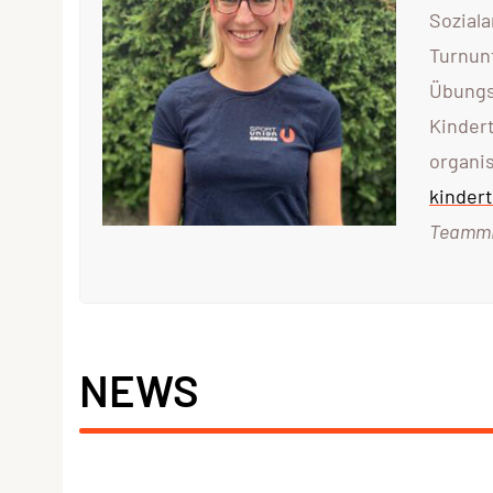
Soziala
Turnunt
Übungsl
Kinder
organi
kinder
Teammit
NEWS