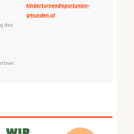
kinderturnen@sportunion-
gmunden.at
ng des
eitner.