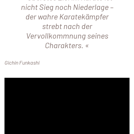
nicht Sieg noch Niederlage –
der wahre Karatekämpfer
strebt nach der
Vervollkommnung seines
Charakters.
Gichin Funkashi