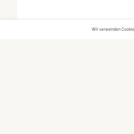
Wir verwenden Cookie
SPORTUNION GMUNDEN
Schne
Vorst
Krottenseestraße 24, 4810 Gmunden
Statu
Tel: +43 699/10 53 10 43
Konta
E-Mail:
office@sportunion-gmunden.at
Show
ZVR-Zahl: 573899927
Press
Vereinsregisterbehörde: BH Gmunden
Gutsc
Vereinsregisterauszug
Frage