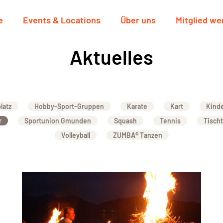
e
Events & Locations
Über uns
Mitglied we
Aktuelles
latz
Hobby-Sport-Gruppen
Karate
Kart
Kind
r
Sportunion Gmunden
Squash
Tennis
Tisch
Volleyball
ZUMBA® Tanzen