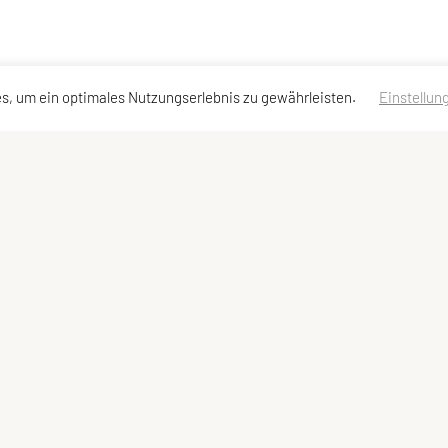
s, um ein optimales Nutzungserlebnis zu gewährleisten.
Einstellun
llzugriff
Downloads
Meta
and
Beitrittserklärung
Mitglied werden
ten
Folder Sportangebote
Newsletter
kt
Dokumente (Intern)
Werbepartner we
reel
Medienpartner we
eartikel
Links
heine
Datenschutzerklä
n & Antworten
Impressum