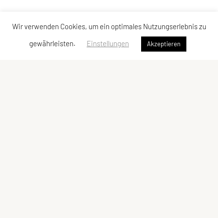
Wir verwenden Cookies, um ein optimales Nutzungserlebnis zu
gewährleisten.
Einstellungen
Akzeptieren
SPORTUNION GMUNDEN
Krottenseestraße 24, 4810 Gmunden
Tel: +43 699/10 53 10 43
E-Mail:
office@sportunion-gmunden.at
ZVR-Zahl: 573899927
Vereinsregisterbehörde: BH Gmunden
Vereinsregisterauszug