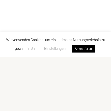
Wir verwenden Cookies, um ein optimales Nutzungserlebnis zu
gewährleisten.
Einstellungen
Akzeptieren
SPORTUNION GMUNDEN
Krottenseestraße 24, 4810 Gmunden
Tel: +43 699/10 53 10 43
E-Mail:
office@sportunion-gmunden.at
ZVR-Zahl: 573899927