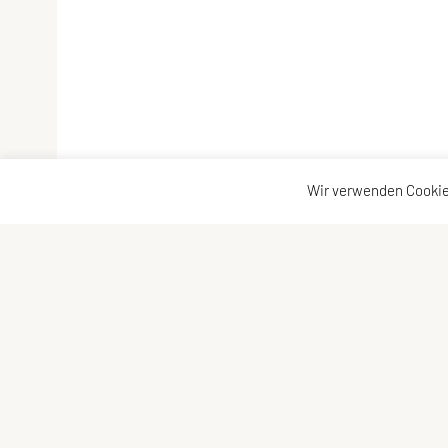
Wir verwenden Cookie
SPORTUNION GMUNDEN
Schne
Vorst
Krottenseestraße 24, 4810 Gmunden
Statu
Tel: +43 699/10 53 10 43
Konta
E-Mail:
office@sportunion-gmunden.at
Show
ZVR-Zahl: 573899927