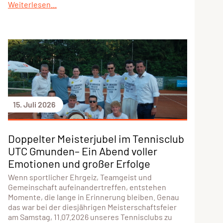
Weiterlesen...
15. Juli 2026
Doppelter Meisterjubel im Tennisclub
UTC Gmunden– Ein Abend voller
Emotionen und großer Erfolge
Wenn sportlicher Ehrgeiz, Teamgeist und
Gemeinschaft aufeinandertreffen, entstehen
Momente, die lange in Erinnerung bleiben. Genau
das war bei der diesjährigen Meisterschaftsfeier
am Samstag, 11.07.2026 unseres Tennisclubs zu