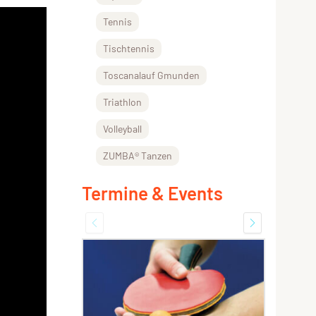
Tennis
Tischtennis
Toscanalauf Gmunden
Triathlon
Volleyball
ZUMBA® Tanzen
Termine & Events