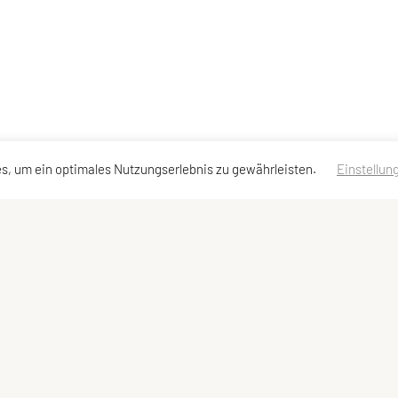
s, um ein optimales Nutzungserlebnis zu gewährleisten.
Einstellun
llzugriff
Downloads
Meta
and
Beitrittserklärung
Mitglied werden
ten
Folder Sportangebote
Newsletter
kt
Dokumente (Intern)
Werbepartner we
reel
Medienpartner we