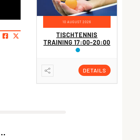
10 AUGUST 2026
TISCHTENNIS
LE
TRAINING 17:00-20:00
TRAI
DETAILS
..