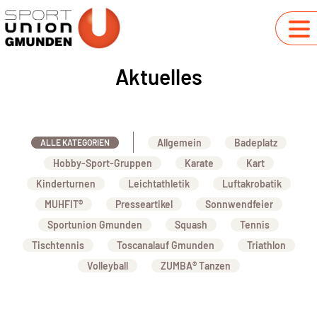
Aktuelles
Allgemein
Badeplatz
ALLE KATEGORIEN
Hobby-Sport-Gruppen
Karate
Kart
Kinderturnen
Leichtathletik
Luftakrobatik
MUHFIT®
Presseartikel
Sonnwendfeier
Sportunion Gmunden
Squash
Tennis
Tischtennis
Toscanalauf Gmunden
Triathlon
Volleyball
ZUMBA® Tanzen