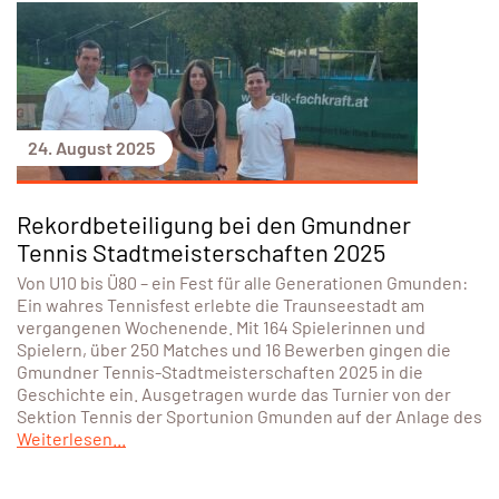
24. August 2025
Rekordbeteiligung bei den Gmundner
Tennis Stadtmeisterschaften 2025
Von U10 bis Ü80 – ein Fest für alle Generationen Gmunden:
Ein wahres Tennisfest erlebte die Traunseestadt am
vergangenen Wochenende. Mit 164 Spielerinnen und
Spielern, über 250 Matches und 16 Bewerben gingen die
Gmundner Tennis-Stadtmeisterschaften 2025 in die
Geschichte ein. Ausgetragen wurde das Turnier von der
Sektion Tennis der Sportunion Gmunden auf der Anlage des
Weiterlesen...