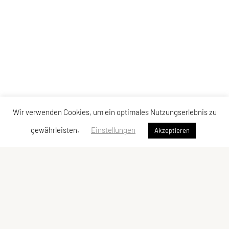
Wir verwenden Cookies, um ein optimales Nutzungserlebnis zu
gewährleisten.
Einstellungen
Akzeptieren
SPORTUNION GMUNDEN
Krottenseestraße 24, 4810 Gmunden
Tel: +43 699/10 53 10 43