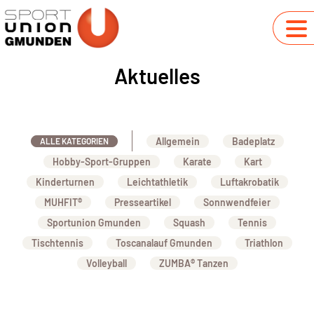
Aktuelles
Allgemein
Badeplatz
ALLE KATEGORIEN
Hobby-Sport-Gruppen
Karate
Kart
Kinderturnen
Leichtathletik
Luftakrobatik
MUHFIT®
Presseartikel
Sonnwendfeier
Sportunion Gmunden
Squash
Tennis
Tischtennis
Toscanalauf Gmunden
Triathlon
Volleyball
ZUMBA® Tanzen