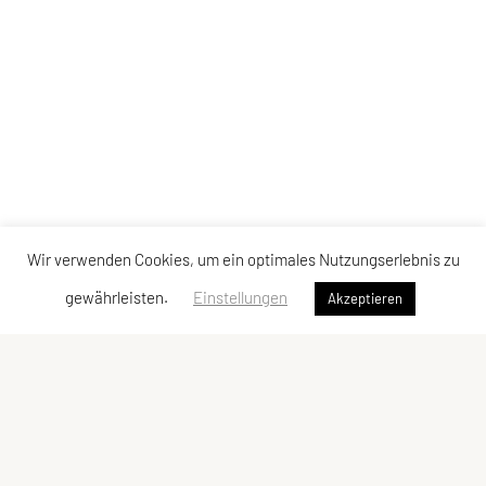
Wir verwenden Cookies, um ein optimales Nutzungserlebnis zu
gewährleisten.
Einstellungen
Akzeptieren
SPORTUNION GMUNDEN
Krottenseestraße 24, 4810 Gmunden