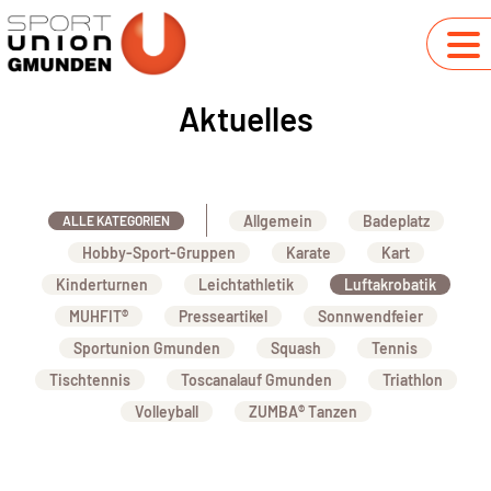
Aktuelles
Allgemein
Badeplatz
ALLE KATEGORIEN
Hobby-Sport-Gruppen
Karate
Kart
Kinderturnen
Leichtathletik
Luftakrobatik
MUHFIT®
Presseartikel
Sonnwendfeier
Sportunion Gmunden
Squash
Tennis
Tischtennis
Toscanalauf Gmunden
Triathlon
Volleyball
ZUMBA® Tanzen