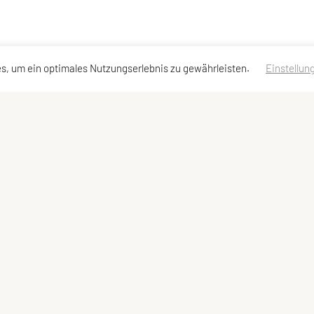
s, um ein optimales Nutzungserlebnis zu gewährleisten.
Einstellun
llzugriff
Downloads
Meta
and
Beitrittserklärung
Mitglied werden
ten
Folder Sportangebote
Newsletter
kt
Dokumente (Intern)
Werbepartner we
reel
Medienpartner we
eartikel
Links
heine
Datenschutzerklä
n & Antworten
Impressum