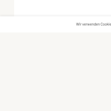
Wir verwenden Cookie
SPORTUNION GMUNDEN
Schne
Vorst
Krottenseestraße 24, 4810 Gmunden
Statu
Tel: +43 699/10 53 10 43
Konta
E-Mail:
office@sportunion-gmunden.at
Show
ZVR-Zahl: 573899927
Press
Vereinsregisterbehörde: BH Gmunden
Gutsc
Vereinsregisterauszug
Frage