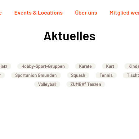
e
Events & Locations
Über uns
Mitglied we
Aktuelles
latz
Hobby-Sport-Gruppen
Karate
Kart
Kind
r
Sportunion Gmunden
Squash
Tennis
Tisch
Volleyball
ZUMBA® Tanzen