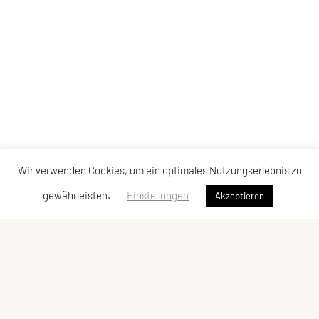
Wir verwenden Cookies, um ein optimales Nutzungserlebnis zu
gewährleisten.
Einstellungen
Akzeptieren
SPORTUNION GMUNDEN
Krottenseestraße 24, 4810 Gmunden