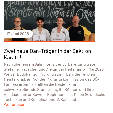
17. Juni 2026
Zwei neue Dan-Träger in der Sektion
Karate!
Nach über einem Jahr intensiver Vorbereitung traten
Stefanie Frauscher und Alexander Reiter am 31. Mai 2026 im
Welser Budokan zur Prüfung zum 1. Dan, dem ersten
Meistergrad, an. Vor der Prüfungskommission des OÖ-
Landesverbands stellten die beiden eine
schweißtreibende Stunde lang ihr Können und ihre
Ausdauer unter Beweis. Beginnend mit Kihon (Grundschul-
Techniken und Kombinationen), Kata und
Weiterlesen...