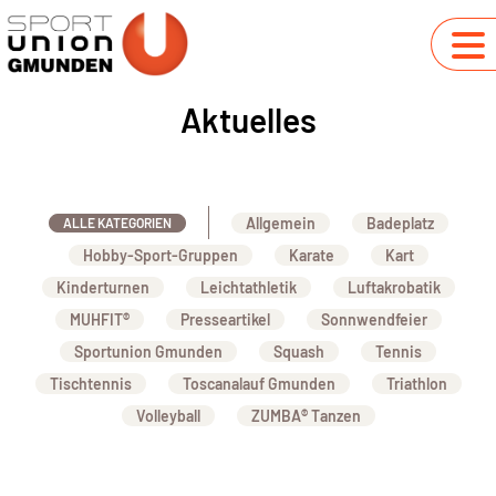
Aktuelles
Allgemein
Badeplatz
ALLE KATEGORIEN
Hobby-Sport-Gruppen
Karate
Kart
Kinderturnen
Leichtathletik
Luftakrobatik
MUHFIT®
Presseartikel
Sonnwendfeier
Sportunion Gmunden
Squash
Tennis
Tischtennis
Toscanalauf Gmunden
Triathlon
Volleyball
ZUMBA® Tanzen