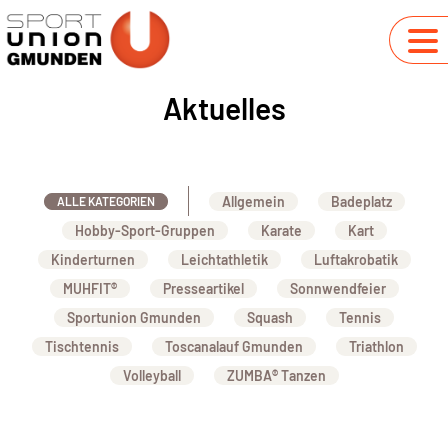
Aktuelles
Allgemein
Badeplatz
ALLE KATEGORIEN
Hobby-Sport-Gruppen
Karate
Kart
Kinderturnen
Leichtathletik
Luftakrobatik
MUHFIT®
Presseartikel
Sonnwendfeier
Sportunion Gmunden
Squash
Tennis
Tischtennis
Toscanalauf Gmunden
Triathlon
Volleyball
ZUMBA® Tanzen