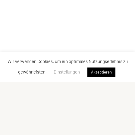
Wir verwenden Cookies, um ein optimales Nutzungserlebnis zu
gewährleisten.
Einstellungen
Akzeptieren
SPORTUNION GMUNDEN
Krottenseestraße 24, 4810 Gmunden
Tel: +43 699/10 53 10 43