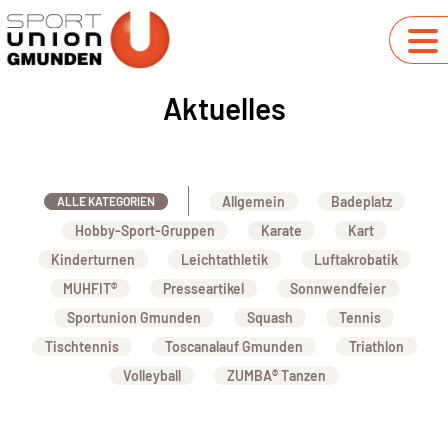
Aktuelles
Allgemein
Badeplatz
ALLE KATEGORIEN
Hobby-Sport-Gruppen
Karate
Kart
Kinderturnen
Leichtathletik
Luftakrobatik
MUHFIT®
Presseartikel
Sonnwendfeier
Sportunion Gmunden
Squash
Tennis
Tischtennis
Toscanalauf Gmunden
Triathlon
Volleyball
ZUMBA® Tanzen