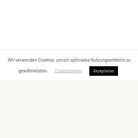
Wir verwenden Cookies, um ein optimales Nutzungserlebnis zu
gewährleisten.
Einstellungen
Akzeptieren
SPORTUNION GMUNDEN
Krottenseestraße 24, 4810 Gmunden
Tel: +43 699/10 53 10 43