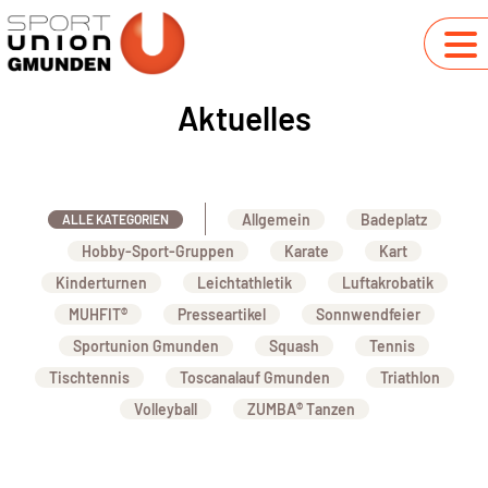
Aktuelles
Allgemein
Badeplatz
ALLE KATEGORIEN
Hobby-Sport-Gruppen
Karate
Kart
Kinderturnen
Leichtathletik
Luftakrobatik
MUHFIT®
Presseartikel
Sonnwendfeier
Sportunion Gmunden
Squash
Tennis
Tischtennis
Toscanalauf Gmunden
Triathlon
Volleyball
ZUMBA® Tanzen